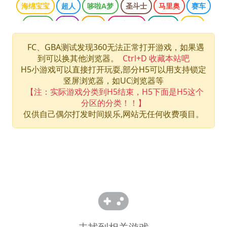
海绵宝宝
超人
哆啦A梦
圣斗士
马里奥
赛车
魂斗罗
柯南
三国
网球王子
双截龙
龙珠
口袋妖怪
侠盗猎车
光明之魂
哈利波特
忍者神龟
FC、GBA测试发现360无法正常打开游戏，如果遇
到可以换其他浏览器。
Ctrl+D 收藏本站吧
快打旋风
拳皇
数码宝贝
最终幻想
洛克人
H5小游戏可以直接打开玩耍,部分H5可以用支持锁定
海贼王
游戏王
竖屏浏览器，如UC浏览器等
【注：实际游戏分类到H5结束，H5下面是H5这个
分区的分类！！】
仅供自己偶尔打发时间娱乐,网站无任何收费项目。