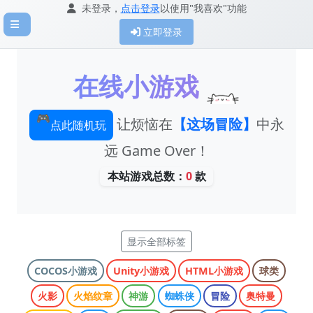
未登录，
点击登录
以使用"我喜欢"功能
立即登录
在线小游戏
🎮
让烦恼在
【这场冒险】
中永
点此随机玩
远 Game Over！
本站游戏总数：
0
款
显示全部标签
COCOS小游戏
Unity小游戏
HTML小游戏
球类
火影
火焰纹章
神游
蜘蛛侠
冒险
奥特曼