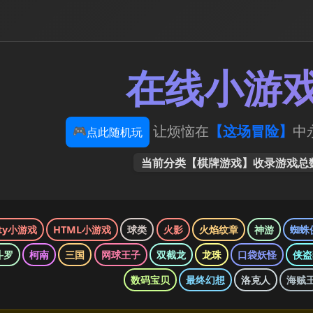
在线小游
🎮
让烦恼在
【这场冒险】
中永
点此随机玩
当前分类【棋牌游戏】收录游戏总
ity小游戏
HTML小游戏
球类
火影
火焰纹章
神游
蜘蛛
斗罗
柯南
三国
网球王子
双截龙
龙珠
口袋妖怪
侠盗
数码宝贝
最终幻想
洛克人
海贼