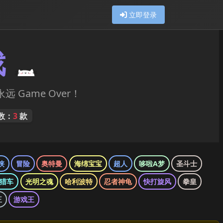
立即登录
戏
远 Game Over！
数：
3
款
侠
冒险
奥特曼
海绵宝宝
超人
哆啦A梦
圣斗士
猎车
光明之魂
哈利波特
忍者神龟
快打旋风
拳皇
王
游戏王