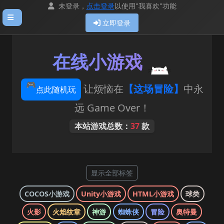
未登录，
点击登录
以使用"我喜欢"功能
立即登录
在线小游戏
让烦恼在
【这场冒险】
中永
🎮
点此随机玩
远 Game Over！
本站游戏总数：
37
款
显示全部标签
COCOS小游戏
Unity小游戏
HTML小游戏
球类
火影
火焰纹章
神游
蜘蛛侠
冒险
奥特曼