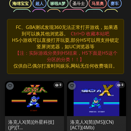
海绵宝宝
超人
哆啦A梦
圣斗士
马里奥
赛车
魂斗罗
柯南
三国
网球王子
双截龙
龙珠
口袋妖怪
侠盗猎车
光明之魂
哈利波特
忍者神龟
FC、GBA测试发现360无法正常打开游戏，如果遇
到可以换其他浏览器。
Ctrl+D 收藏本站吧
快打旋风
拳皇
数码宝贝
最终幻想
洛克人
H5小游戏可以直接打开玩耍,部分H5可以用支持锁定
海贼王
游戏王
竖屏浏览器，如UC浏览器等
【注：实际游戏分类到H5结束，H5下面是H5这个
分区的分类！！】
仅供自己偶尔打发时间娱乐,网站无任何收费项目。
0
0
洛克人X(简)[外星科技]
洛克人X(简)[MS](CN)
(JP)[T...
[ACT](4Mb)