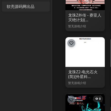
软壳源码网出品
龙珠Z外传 - 赛亚人
灭绝计划(...
暂无游戏介绍
5
龙珠Z2-电光石火
(简)[外星科...
暂无游戏介绍
0