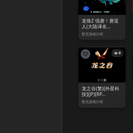
龙珠Z 强袭！赛亚
人(大陆译名...
暂无游戏介绍
0
龙之谷(繁)[外星科
技](JP)[RP...
暂无游戏介绍