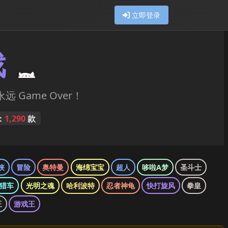
立即登录
戏
远 Game Over！
：
1,290
款
侠
冒险
奥特曼
海绵宝宝
超人
哆啦A梦
圣斗士
猎车
光明之魂
哈利波特
忍者神龟
快打旋风
拳皇
王
游戏王