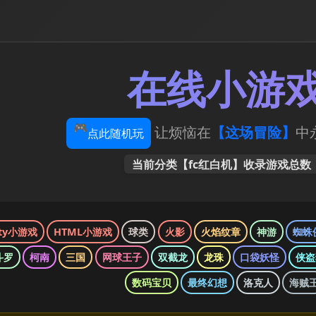
在线小游
🎮
让烦恼在
【这场冒险】
中永
点此随机玩
当前分类【fc红白机】收录游戏总数
ity小游戏
HTML小游戏
球类
火影
火焰纹章
神游
蜘蛛
斗罗
柯南
三国
网球王子
双截龙
龙珠
口袋妖怪
侠盗
数码宝贝
最终幻想
洛克人
海贼