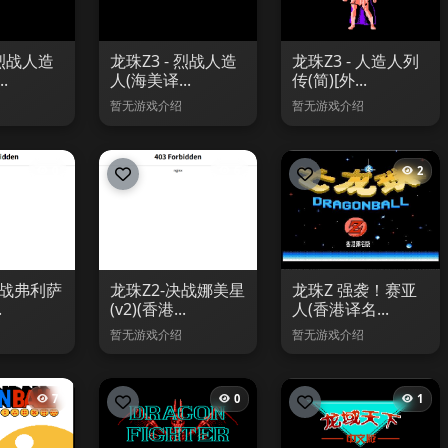
 烈战人造
龙珠Z3 - 烈战人造
龙珠Z3 - 人造人列
.
人(海美译...
传(简)[外...
暂无游戏介绍
暂无游戏介绍
0
6
2
激战弗利萨
龙珠Z2-决战娜美星
龙珠Z 强袭！赛亚
.
(v2)(香港...
人(香港译名...
暂无游戏介绍
暂无游戏介绍
7
0
1