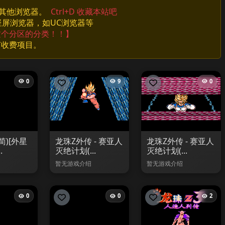
换其他浏览器。
Ctrl+D 收藏本站吧
竖屏浏览器，如UC浏览器等
这个分区的分类！！】
何收费项目。
0
9
0
简)[外星
龙珠Z外传 - 赛亚人
龙珠Z外传 - 赛亚人
.
灭绝计划(...
灭绝计划(...
暂无游戏介绍
暂无游戏介绍
0
0
2