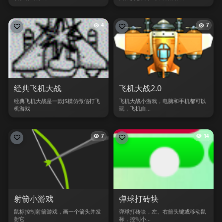
4
7
经典飞机大战
飞机大战2.0
经典飞机大战是一款JS模仿微信打飞
飞机大战小游戏，电脑和手机都可以
机游戏
玩，飞机自...
7
14
射箭小游戏
弹球打砖块
鼠标控制射箭游戏，画一个箭头并发
弹球打砖块，左、右箭头键或移动鼠
射它
标，控制小...