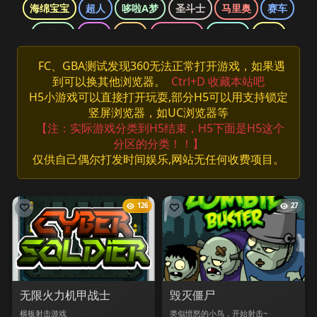
海绵宝宝
超人
哆啦A梦
圣斗士
马里奥
赛车
魂斗罗
柯南
三国
网球王子
双截龙
龙珠
口袋妖怪
侠盗猎车
光明之魂
哈利波特
忍者神龟
FC、GBA测试发现360无法正常打开游戏，如果遇
到可以换其他浏览器。
Ctrl+D 收藏本站吧
快打旋风
拳皇
数码宝贝
最终幻想
洛克人
H5小游戏可以直接打开玩耍,部分H5可以用支持锁定
海贼王
游戏王
竖屏浏览器，如UC浏览器等
【注：实际游戏分类到H5结束，H5下面是H5这个
分区的分类！！】
仅供自己偶尔打发时间娱乐,网站无任何收费项目。
126
27
无限火力机甲战士
毁灭僵尸
横板射击游戏
类似愤怒的小鸟，开始射击~