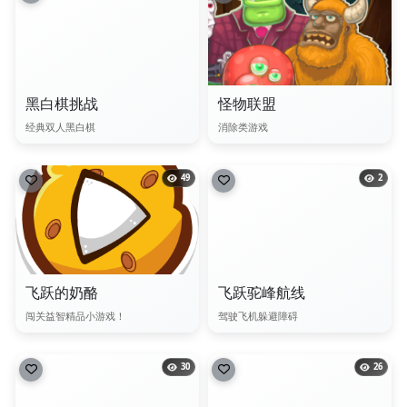
黑白棋挑战
怪物联盟
经典双人黑白棋
消除类游戏
49
2
飞跃的奶酪
飞跃驼峰航线
闯关益智精品小游戏！
驾驶飞机躲避障碍
30
26