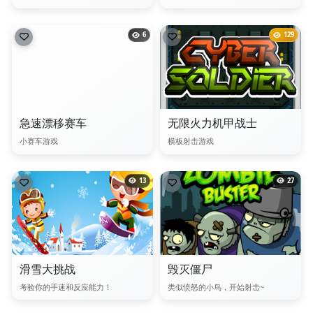
6
129
急速漂移赛车
无限火力机甲战士
小赛车游戏
横板射击游戏
13
27
滑雪大挑战
毁灭僵尸
考验你的手速和反应能力！
类似愤怒的小鸟，开始射击~