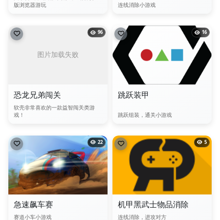
版浏览器游玩
连线消除小游戏
96
16
恐龙兄弟闯关
跳跃装甲
软壳非常喜欢的一款益智闯关类游
戏！
跳跃组装，通关小游戏
22
5
急速飙车赛
机甲黑武士物品消除
赛道小车小游戏
连线消除，进攻对方