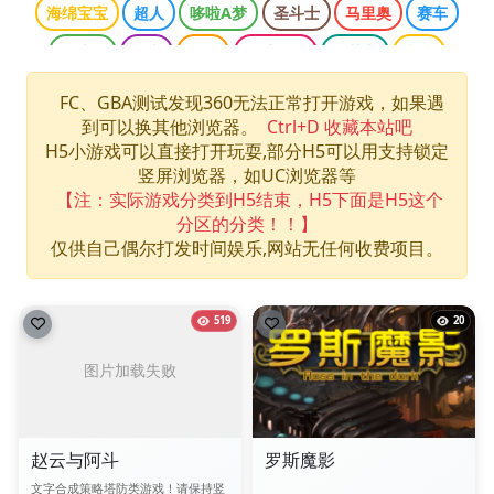
海绵宝宝
超人
哆啦A梦
圣斗士
马里奥
赛车
魂斗罗
柯南
三国
网球王子
双截龙
龙珠
口袋妖怪
侠盗猎车
光明之魂
哈利波特
忍者神龟
FC、GBA测试发现360无法正常打开游戏，如果遇
到可以换其他浏览器。
Ctrl+D 收藏本站吧
快打旋风
拳皇
数码宝贝
最终幻想
洛克人
H5小游戏可以直接打开玩耍,部分H5可以用支持锁定
海贼王
游戏王
竖屏浏览器，如UC浏览器等
【注：实际游戏分类到H5结束，H5下面是H5这个
分区的分类！！】
仅供自己偶尔打发时间娱乐,网站无任何收费项目。
519
20
赵云与阿斗
罗斯魔影
文字合成策略塔防类游戏！请保持竖