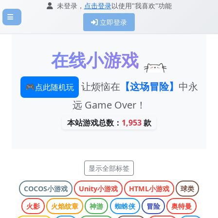
未登录，
点击登录
以使用"我喜欢"功能
立即登录
在线小游戏
🎮
让烦恼在
【这场冒险】
中永
点此随机玩
远 Game Over！
本站游戏总数：
1,953
款
显示全部标签
COCOS小游戏
Unity小游戏
HTML小游戏
球类
火影
火焰纹章
神游
蜘蛛侠
冒险
奥特曼