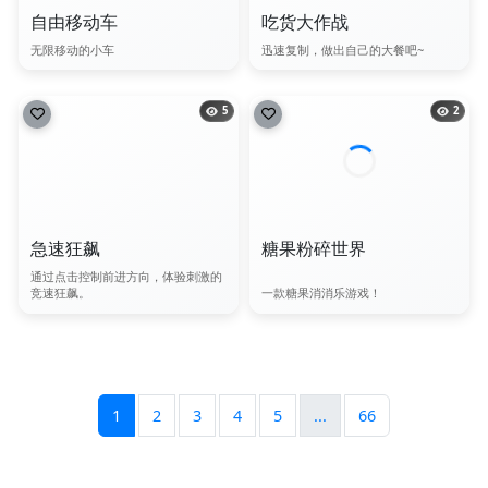
自由移动车
吃货大作战
无限移动的小车
迅速复制，做出自己的大餐吧~
5
2
急速狂飙
糖果粉碎世界
通过点击控制前进方向，体验刺激的
竞速狂飙。
一款糖果消消乐游戏！
1
2
3
4
5
...
66