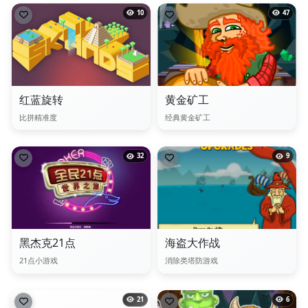
10
47
红蓝旋转
黄金矿工
比拼精准度
经典黄金矿工
32
9
黑杰克21点
海盗大作战
21点小游戏
消除类塔防游戏
21
6