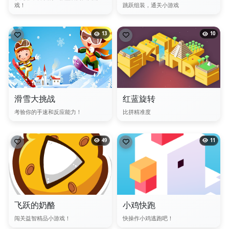
戏！
跳跃组装，通关小游戏
13
10
滑雪大挑战
红蓝旋转
考验你的手速和反应能力！
比拼精准度
49
11
飞跃的奶酪
小鸡快跑
闯关益智精品小游戏！
快操作小鸡逃跑吧！