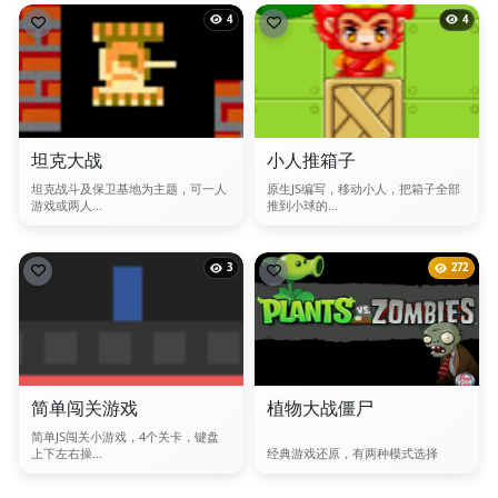
4
4
坦克大战
小人推箱子
坦克战斗及保卫基地为主题，可一人
原生JS编写，移动小人，把箱子全部
游戏或两人...
推到小球的...
3
272
简单闯关游戏
植物大战僵尸
简单JS闯关小游戏，4个关卡，键盘
上下左右操...
经典游戏还原，有两种模式选择