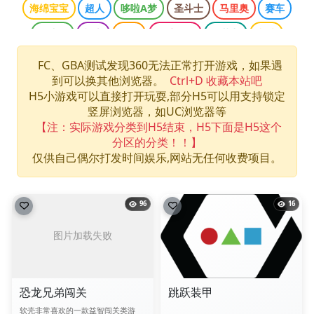
海绵宝宝
超人
哆啦A梦
圣斗士
马里奥
赛车
魂斗罗
柯南
三国
网球王子
双截龙
龙珠
口袋妖怪
侠盗猎车
光明之魂
哈利波特
忍者神龟
FC、GBA测试发现360无法正常打开游戏，如果遇
到可以换其他浏览器。
Ctrl+D 收藏本站吧
快打旋风
拳皇
数码宝贝
最终幻想
洛克人
H5小游戏可以直接打开玩耍,部分H5可以用支持锁定
海贼王
游戏王
竖屏浏览器，如UC浏览器等
【注：实际游戏分类到H5结束，H5下面是H5这个
分区的分类！！】
仅供自己偶尔打发时间娱乐,网站无任何收费项目。
96
16
恐龙兄弟闯关
跳跃装甲
软壳非常喜欢的一款益智闯关类游