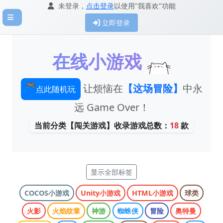
未登录，
点击登录
以使用"我喜欢"功能
立即登录
在线小游戏
让烦恼在
【这场冒险】
中永
🎮
点此随机玩
远 Game Over！
当前分类【闯关游戏】收录游戏总数：
18
款
显示全部标签
COCOS小游戏
Unity小游戏
HTML小游戏
球类
火影
火焰纹章
神游
蜘蛛侠
冒险
奥特曼