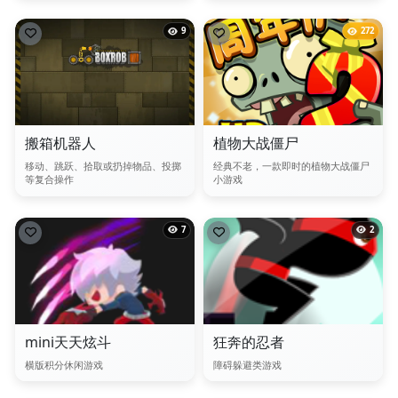
9
272
搬箱机器人
植物大战僵尸
移动、跳跃、拾取或扔掉物品、投掷
经典不老，一款即时的植物大战僵尸
等复合操作
小游戏
7
2
mini天天炫斗
狂奔的忍者
横版积分休闲游戏
障碍躲避类游戏