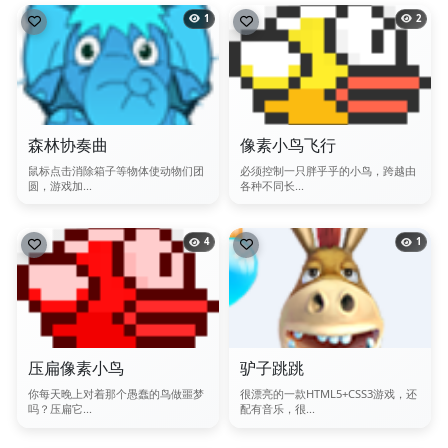
1
2
森林协奏曲
像素小鸟飞行
鼠标点击消除箱子等物体使动物们团
必须控制一只胖乎乎的小鸟，跨越由
圆，游戏加...
各种不同长...
4
1
压扁像素小鸟
驴子跳跳
你每天晚上对着那个愚蠢的鸟做噩梦
很漂亮的一款HTML5+CSS3游戏，还
吗？压扁它...
配有音乐，很...