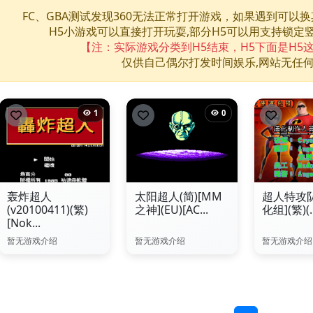
FC、GBA测试发现360无法正常打开游戏，如果遇到可以
H5小游戏可以直接打开玩耍,部分H5可以用支持锁定
【注：实际游戏分类到H5结束，H5下面是H5
仅供自己偶尔打发时间娱乐,网站无任
1
0
轰炸超人
太阳超人(简)[MM
超人特攻
(v20100411)(繁)
之神](EU)[AC...
化组](繁)(..
[Nok...
暂无游戏介绍
暂无游戏介绍
暂无游戏介绍