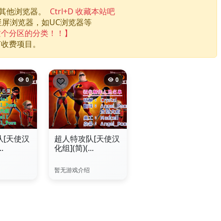
换其他浏览器。
Ctrl+D 收藏本站吧
竖屏浏览器，如UC浏览器等
这个分区的分类！！】
何收费项目。
0
0
队[天使汉
超人特攻队[天使汉
.
化组](简)(...
暂无游戏介绍