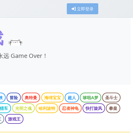
立即登录
戏
远 Game Over！
侠
冒险
奥特曼
海绵宝宝
超人
哆啦A梦
圣斗士
猎车
光明之魂
哈利波特
忍者神龟
快打旋风
拳皇
王
游戏王