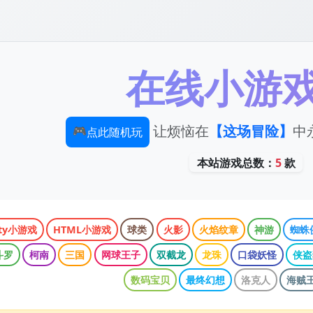
在线小游
让烦恼在
【这场冒险】
中永
🎮
点此随机玩
本站游戏总数：
5
款
ity小游戏
HTML小游戏
球类
火影
火焰纹章
神游
蜘蛛
斗罗
柯南
三国
网球王子
双截龙
龙珠
口袋妖怪
侠盗
数码宝贝
最终幻想
洛克人
海贼