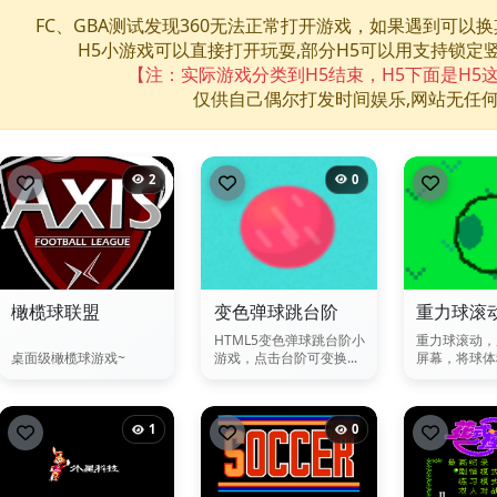
FC、GBA测试发现360无法正常打开游戏，如果遇到可以
H5小游戏可以直接打开玩耍,部分H5可以用支持锁定
【注：实际游戏分类到H5结束，H5下面是H5
仅供自己偶尔打发时间娱乐,网站无任
2
0
橄榄球联盟
变色弹球跳台阶
重力球滚
HTML5变色弹球跳台阶小
重力球滚动，
桌面级橄榄球游戏~
游戏，点击台阶可变换...
屏幕，将球体移
1
0