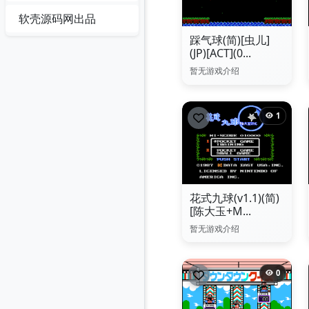
软壳源码网出品
踩气球(简)[虫儿]
(JP)[ACT](0...
暂无游戏介绍
1
花式九球(v1.1)(简)
[陈大玉+M...
暂无游戏介绍
0