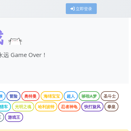
立即登录
戏
远 Game Over！
侠
冒险
奥特曼
海绵宝宝
超人
哆啦A梦
圣斗士
猎车
光明之魂
哈利波特
忍者神龟
快打旋风
拳皇
王
游戏王