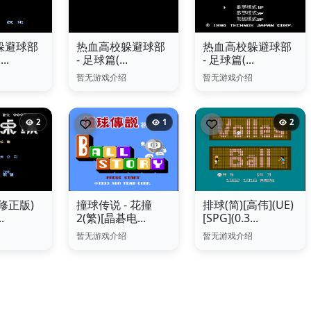
躲避球部
热血高校躲避球部
热血高校躲避球部
..
- 足球篇(...
- 足球篇(...
暂无游戏介绍
暂无游戏介绍
2
1
2
修正版)
撞球传说 - 花撞
排球(简)[高伟](UE)
.
2(繁)[晶碁电...
[SPG](0.3...
暂无游戏介绍
暂无游戏介绍