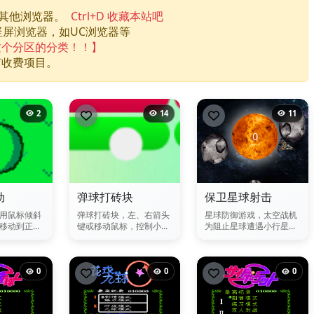
换其他浏览器。
Ctrl+D 收藏本站吧
竖屏浏览器，如UC浏览器等
这个分区的分类！！】
何收费项目。
2
14
11
动
弹球打砖块
保卫星球射击
用鼠标倾斜
弹球打砖块，左、右箭头
星球防御游戏，太空战机
动到正...
键或移动鼠标，控制小...
为阻止星球遭遇小行星...
0
0
0