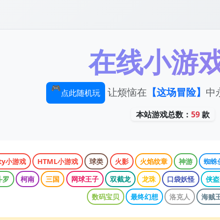
在线小游
让烦恼在
【这场冒险】
中永
🎮
点此随机玩
本站游戏总数：
59
款
ity小游戏
HTML小游戏
球类
火影
火焰纹章
神游
蜘蛛
斗罗
柯南
三国
网球王子
双截龙
龙珠
口袋妖怪
侠盗
数码宝贝
最终幻想
洛克人
海贼