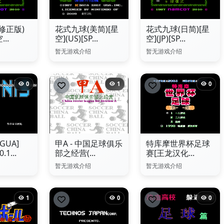
修正版)
花式九球(美简)[星
花式九球(日简)[星
..
空](US)[SP...
空](JP)[SP...
暂无游戏介绍
暂无游戏介绍
0
1
0
GUA]
甲A - 中国足球俱乐
特库摩世界杯足球
0.1...
部之经营(...
赛[王龙汉化...
暂无游戏介绍
暂无游戏介绍
1
0
0