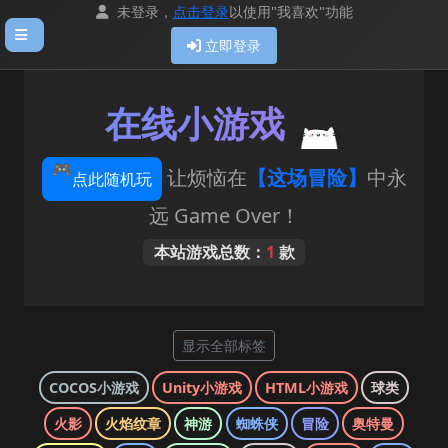
未登录，
点击登录
以使用"我喜欢"功能
立即登录
在线小游戏
🎮
让烦恼在
【这场冒险】
中永
点此随机玩
远 Game Over！
本站游戏总数：
1
款
显示全部标签
COCOS小游戏
Unity小游戏
HTML小游戏
球类
火影
火焰纹章
神游
蜘蛛侠
冒险
奥特曼