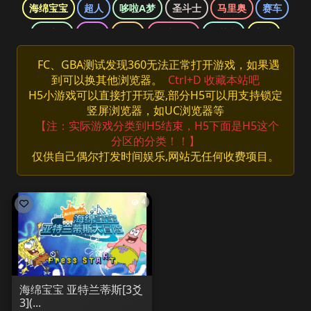
海绵宝宝
超人
哆啦A梦
圣斗士
马里奥
赛车
魂斗罗
柯南
三国
网球王子
双截龙
龙珠
口袋妖怪
侠盗猎车
光明之魂
哈利波特
忍者神龟
FC、GBA测试发现360无法正常打开游戏，如果遇
到可以换其他浏览器。
Ctrl+D 收藏本站吧
快打旋风
拳皇
数码宝贝
最终幻想
洛克人
H5小游戏可以直接打开玩耍,部分H5可以用支持锁定
海贼王
游戏王
竖屏浏览器，如UC浏览器等
【注：实际游戏分类到H5结束，H5下面是H5这个
分区的分类！！】
仅供自己偶尔打发时间娱乐,网站无任何收费项目。
4
海绵宝宝 亚特兰蒂斯[3爻
3](...