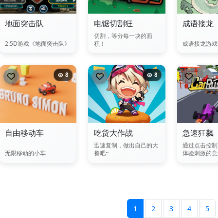
地面突击队
电锯切割狂
成语接龙
切割，等分每一块的面
2.5D游戏《地面突击队》
积！
成语接龙游戏
8
8
自由移动车
吃货大作战
急速狂飙
迅速复制，做出自己的大
通过点击控制
无限移动的小车
餐吧~
体验刺激的竞
1
2
3
4
5