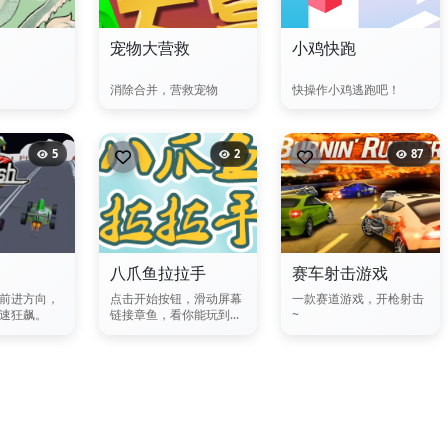
宠物大营救
小鸡快跑
消除合并，营救宠物
快操作小鸡逃跑吧！
5
2
87
八爪鱼拉拉手
赛车射击游戏
前进方向，
点击开始按钮，滑动屏幕
一款赛道游戏，开枪射击
速狂飙。
链接章鱼，看你能玩到...
~