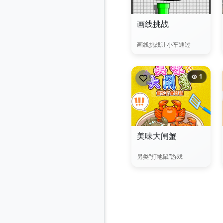
画线挑战
画线挑战让小车通过
1
美味大闸蟹
另类“打地鼠”游戏