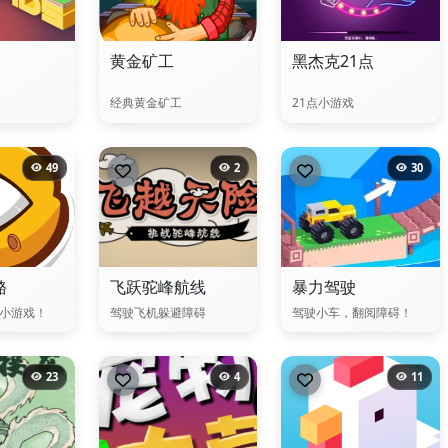
黄金矿工
黑杰克21点
经典黄金矿工
21点小游戏
49
2
30
酪
飞跃驼峰航线
暴力驾驶
小游戏！
驾驶飞机躲避障碍
驾驶小车，翻阅障碍！
23
4
11