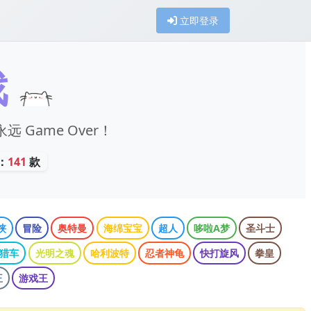
立即登录
戏
远 Game Over！
：
141
款
侠
冒险
奥特曼
海绵宝宝
超人
哆啦A梦
圣斗士
猎车
光明之魂
哈利波特
忍者神龟
快打旋风
拳皇
王
游戏王