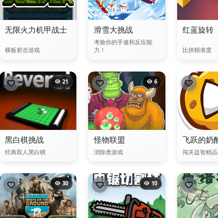
无限火力机甲战士
滑雪大挑战
红蓝旋转
考验你的手速和反应能
横板射击游戏
力！
比拼精准度
21
6
黑白棋挑战
怪物联盟
飞跃的奶
经典双人黑白棋
消除类游戏
闯关益智精品
30
10