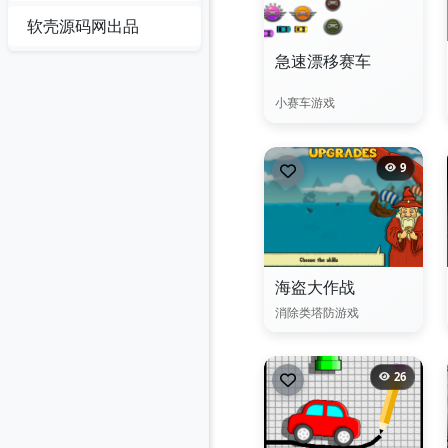
软壳源码网出品
急速漂移赛车
小赛车游戏
9
海盗大作战
消除类塔防游戏
26