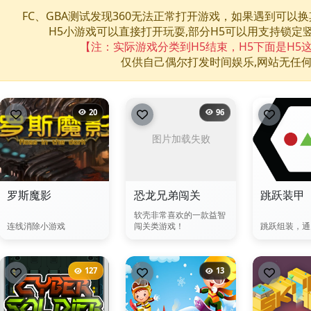
FC、GBA测试发现360无法正常打开游戏，如果遇到可以
H5小游戏可以直接打开玩耍,部分H5可以用支持锁定
【注：实际游戏分类到H5结束，H5下面是H5
仅供自己偶尔打发时间娱乐,网站无任
20
96
罗斯魔影
恐龙兄弟闯关
跳跃装甲
软壳非常喜欢的一款益智
连线消除小游戏
闯关类游戏！
跳跃组装，通
127
13