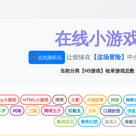
在线小游
🎮
让烦恼在
【这场冒险】
中永
点此随机玩
当前分类【H5游戏】收录游戏总数
ity小游戏
HTML小游戏
球类
火影
火焰纹章
神游
蜘蛛
斗罗
柯南
三国
网球王子
双截龙
龙珠
口袋妖怪
侠盗
数码宝贝
最终幻想
洛克人
海贼