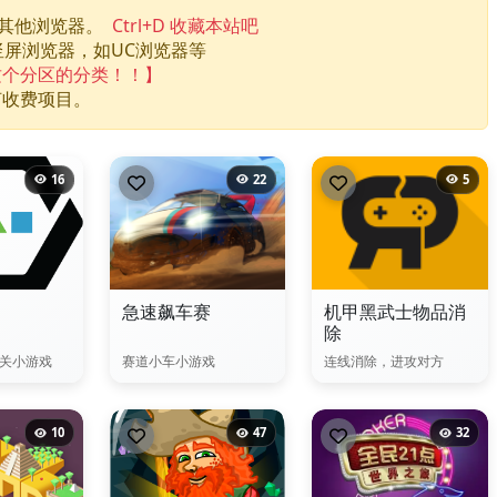
换其他浏览器。
Ctrl+D 收藏本站吧
竖屏浏览器，如UC浏览器等
这个分区的分类！！】
何收费项目。
16
22
5
急速飙车赛
机甲黑武士物品消
除
关小游戏
赛道小车小游戏
连线消除，进攻对方
10
47
32