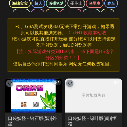
海绵宝宝
超人
哆啦A梦
圣斗士
马里奥
赛车
魂斗罗
柯南
三国
网球王子
双截龙
龙珠
口袋妖怪
侠盗猎车
光明之魂
哈利波特
忍者神龟
FC、GBA测试发现360无法正常打开游戏，如果遇
到可以换其他浏览器。
Ctrl+D 收藏本站吧
快打旋风
拳皇
数码宝贝
最终幻想
洛克人
H5小游戏可以直接打开玩耍,部分H5可以用支持锁定
海贼王
游戏王
竖屏浏览器，如UC浏览器等
【注：实际游戏分类到H5结束，H5下面是H5这个
分区的分类！！】
仅供自己偶尔打发时间娱乐,网站无任何收费项目。
1
2
口袋妖怪 - 钻石版(繁)[外
口袋妖怪 - 绿叶版(简)[恒
星...
格...