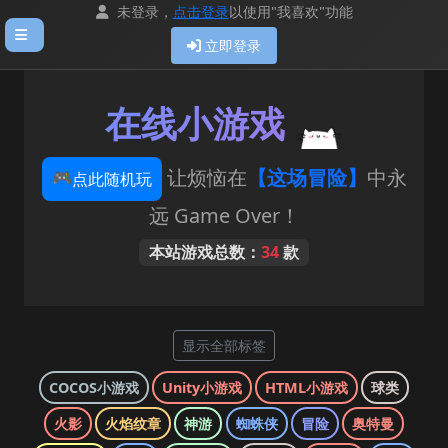
未登录，
点击登录
以使用"我喜欢"功能
立即登录
在线小游戏
让烦恼在
【这场冒险】
中永
🎮
点此随机玩
远 Game Over！
本站游戏总数：
34
款
显示全部标签
COCOS小游戏
Unity小游戏
HTML小游戏
球类
火影
火焰纹章
神游
蜘蛛侠
冒险
奥特曼