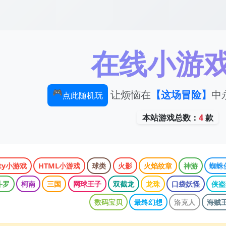
在线小游
让烦恼在
【这场冒险】
中永
🎮
点此随机玩
本站游戏总数：
4
款
ity小游戏
HTML小游戏
球类
火影
火焰纹章
神游
蜘蛛
斗罗
柯南
三国
网球王子
双截龙
龙珠
口袋妖怪
侠盗
数码宝贝
最终幻想
洛克人
海贼