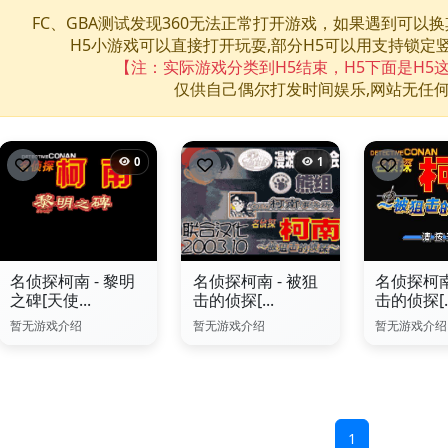
FC、GBA测试发现360无法正常打开游戏，如果遇到可以
H5小游戏可以直接打开玩耍,部分H5可以用支持锁定
【注：实际游戏分类到H5结束，H5下面是H5
仅供自己偶尔打发时间娱乐,网站无任
0
1
名侦探柯南 - 黎明
名侦探柯南 - 被狙
名侦探柯南
之碑[天使...
击的侦探[...
击的侦探[..
暂无游戏介绍
暂无游戏介绍
暂无游戏介绍
1