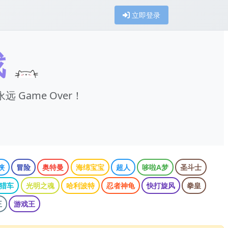
立即登录
戏
远 Game Over！
侠
冒险
奥特曼
海绵宝宝
超人
哆啦A梦
圣斗士
猎车
光明之魂
哈利波特
忍者神龟
快打旋风
拳皇
王
游戏王