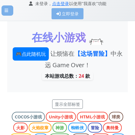
未登录，
点击登录
以使用"我喜欢"功能
立即登录
在线小游戏
让烦恼在
【这场冒险】
中永
🎮
点此随机玩
远 Game Over！
本站游戏总数：
24
款
显示全部标签
COCOS小游戏
Unity小游戏
HTML小游戏
球类
火影
火焰纹章
神游
蜘蛛侠
冒险
奥特曼