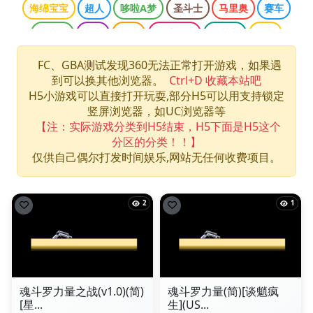
海绵宝宝
超人
哆啦A梦
圣斗士
马里奥
赛车
魂斗罗
柯南
三国
网球王子
双截龙
龙珠
口袋妖怪
侠盗猎车
光明之魂
哈利波特
忍者神龟
FC、GBA测试发现360无法正常打开游戏，如果遇
到可以换其他浏览器。
Ctrl+D 收藏本站吧
快打旋风
拳皇
数码宝贝
最终幻想
洛克人
H5小游戏可以直接打开玩耍,部分H5可以用支持锁定
海贼王
游戏王
竖屏浏览器，如UC浏览器等
【注：实际游戏分类到H5结束，H5下面是H5这个
分区的分类！！】
仅供自己偶尔打发时间娱乐,网站无任何收费项目。
2
1
魂斗罗力量之战(v1.0)(简)
魂斗罗力量(简)[谈魈疯
[星...
生](US...