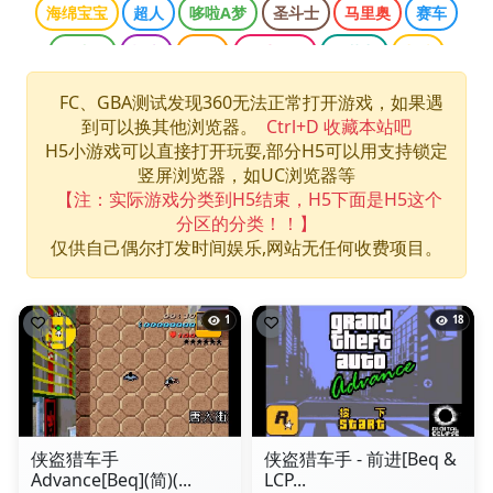
海绵宝宝
超人
哆啦A梦
圣斗士
马里奥
赛车
魂斗罗
柯南
三国
网球王子
双截龙
龙珠
口袋妖怪
侠盗猎车
光明之魂
哈利波特
忍者神龟
FC、GBA测试发现360无法正常打开游戏，如果遇
到可以换其他浏览器。
Ctrl+D 收藏本站吧
快打旋风
拳皇
数码宝贝
最终幻想
洛克人
H5小游戏可以直接打开玩耍,部分H5可以用支持锁定
海贼王
游戏王
竖屏浏览器，如UC浏览器等
【注：实际游戏分类到H5结束，H5下面是H5这个
分区的分类！！】
仅供自己偶尔打发时间娱乐,网站无任何收费项目。
1
18
侠盗猎车手
侠盗猎车手 - 前进[Beq &
Advance[Beq](简)(...
LCP...