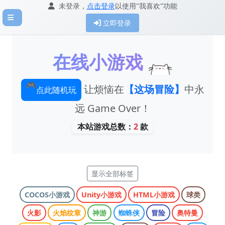
未登录，
点击登录
以使用"我喜欢"功能
立即登录
在线小游戏
🎮
让烦恼在
【这场冒险】
中永
点此随机玩
远 Game Over！
本站游戏总数：
2
款
显示全部标签
COCOS小游戏
Unity小游戏
HTML小游戏
球类
火影
火焰纹章
神游
蜘蛛侠
冒险
奥特曼