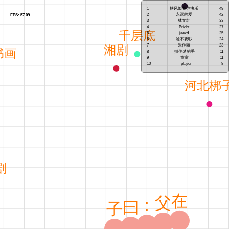
1
扶风加我你快乐
49
2
永远的爱
42
FPS:
56.19
3
林文红
33
4
Bright
27
5
jaexd
25
6
嘘不要吵
24
7
朱佳丽
23
8
抓住梦的手
11
9
童童
11
10
player
8