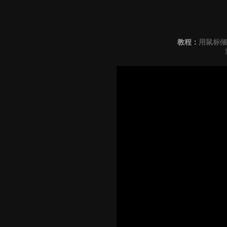
教程：
用鼠标倾