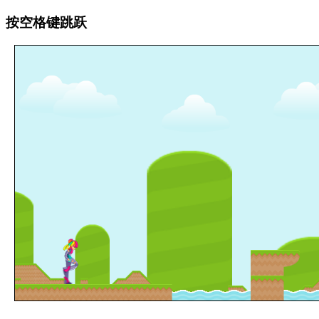
按空格键跳跃