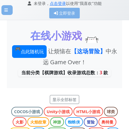
未登录，
点击登录
以使用"我喜欢"功能
立即登录
在线小游戏
🎮
让烦恼在
【这场冒险】
中永
点此随机玩
远 Game Over！
当前分类【棋牌游戏】收录游戏总数：
3
款
显示全部标签
COCOS小游戏
Unity小游戏
HTML小游戏
球类
火影
火焰纹章
神游
蜘蛛侠
冒险
奥特曼