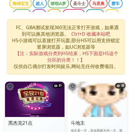
海绵宝宝
超人
哆啦A梦
圣斗士
马里奥
赛车
魂斗罗
柯南
三国
网球王子
双截龙
龙珠
口袋妖怪
侠盗猎车
光明之魂
哈利波特
忍者神龟
FC、GBA测试发现360无法正常打开游戏，如果遇
到可以换其他浏览器。
Ctrl+D 收藏本站吧
快打旋风
拳皇
数码宝贝
最终幻想
洛克人
H5小游戏可以直接打开玩耍,部分H5可以用支持锁定
海贼王
游戏王
竖屏浏览器，如UC浏览器等
【注：实际游戏分类到H5结束，H5下面是H5这个
分区的分类！！】
仅供自己偶尔打发时间娱乐,网站无任何收费项目。
31
38
黑杰克21点
斗地主
地主是一方，其余两家为另一方，双